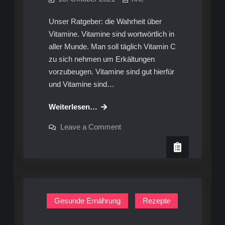
Unser Ratgeber: die Wahrheit über
Vitamine. Vitamine sind wortwörtlich in
aller Munde. Man soll täglich Vitamin C
zu sich nehmen um Erkältungen
vorzubeugen. Vitamine sind gut hierfür
und Vitamine sind…
Vitamine:
Weiterlesen…
Schluß
on
Leave a Comment
mit
Vitamine:
Schluß
Legenden
mit
Legenden
Gesunde Ernährung
Rezepte