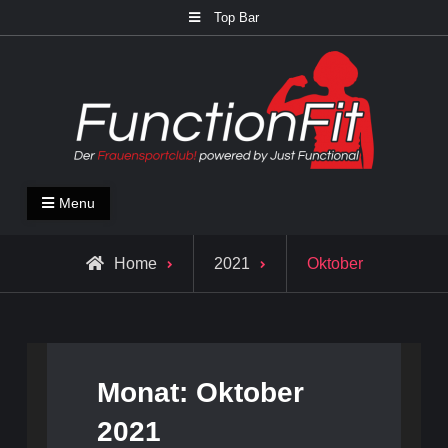
Skip
Top Bar
to
content
FunctionFit Blog
Fitness und Lifestyle Blog
Menu
Home
2021
Oktober
Monat:
Oktober
2021