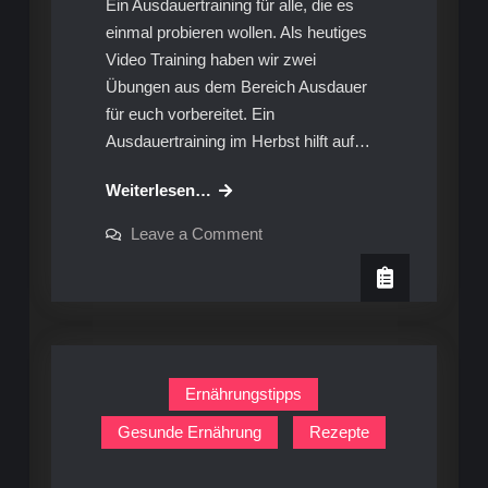
Ein Ausdauertraining für alle, die es
einmal probieren wollen. Als heutiges
Video Training haben wir zwei
Übungen aus dem Bereich Ausdauer
für euch vorbereitet. Ein
Ausdauertraining im Herbst hilft auf…
Video-
Weiterlesen…
Workout:
on
Leave a Comment
Cardio
Video-
Workout:
für
Cardio
Einsteiger
für
Einsteiger
Ernährungstipps
Gesunde Ernährung
Rezepte