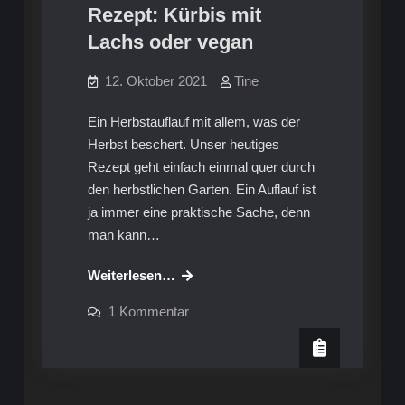
Rezept: Kürbis mit
Lachs oder vegan
12. Oktober 2021
Tine
Ein Herbstauflauf mit allem, was der
Herbst beschert. Unser heutiges
Rezept geht einfach einmal quer durch
den herbstlichen Garten. Ein Auflauf ist
ja immer eine praktische Sache, denn
man kann…
Rezept:
Weiterlesen…
Kürbis
zu
1 Kommentar
mit
Rezept:
Kürbis
Lachs
mit
oder
Lachs
oder
vegan
vegan