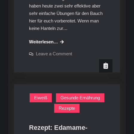
haben heute zwei sehr effektive aber
sehr einfache Übungen für den Bauch
hier für euch vorbereitet. Wenn man
keine Hanteln zur…
Video-
Weiterlesen…
Workout:
on
Leave a Comment
Bauchübungen
Video-
Workout:
im
Bauchübungen
Stehen
im
Stehen
Eiweiß
Gesunde Ernährung
Rezepte
Rezept: Edamame-