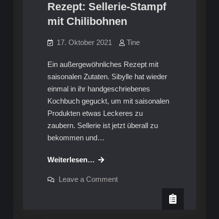
Rezept: Sellerie-Stampf
mit Chilibohnen
17. Oktober 2021
Tine
Ein außergewöhnliches Rezept mit
saisonalen Zutaten. Sibylle hat wieder
einmal in ihr handgeschriebenes
Kochbuch geguckt, um mit saisonalen
Produkten etwas Leckeres zu
zaubern. Sellerie ist jetzt überall zu
bekommen und…
Rezept:
Weiterlesen…
Sellerie-
on
Leave a Comment
Stampf
Rezept:
Sellerie-
mit
Stampf
Chilibohnen
mit
Chilibohnen