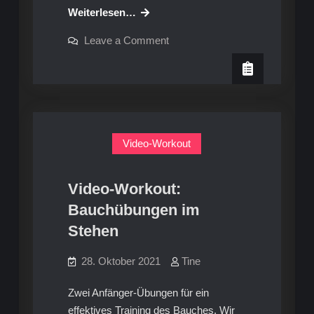
Rezept:
Weiterlesen…
Mach
on
Leave a Comment
deine
Rezept:
Mach
Nudeln
deine
selbst
Nudeln
selbst
Video-Workout
Video-Workout:
Bauchübungen im
Stehen
28. Oktober 2021
Tine
Zwei Anfänger-Übungen für ein
effektives Training des Bauches. Wir