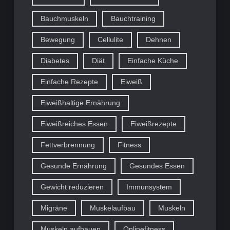
Bauchmuskeln
Bauchtraining
Bewegung
Cellulite
Dehnen
Diabetes
Diät
Einfache Küche
Einfache Rezepte
Eiweiß
Eiweißhaltige Ernährung
Eiweißreiches Essen
Eiweißrezepte
Fettverbrennung
Fitness
Gesunde Ernährung
Gesundes Essen
Gewicht reduzieren
Immunsystem
Migräne
Muskelaufbau
Muskeln
Muskeln aufbauen
Onlinefitness