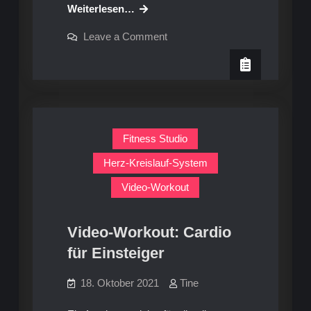
Video-
Weiterlesen…
Workout:
on
Leave a Comment
Bauch
Video-
Workout:
Bauch
Fitness Studio
Herz-Kreislauf-System
Video-Workout
Video-Workout: Cardio
für Einsteiger
18. Oktober 2021
Tine