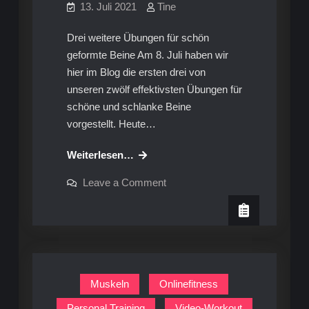
13. Juli 2021
Tine
Drei weitere Übungen für schön
geformte Beine Am 8. Juli haben wir
hier im Blog die ersten drei von
unseren zwölf effektivsten Übungen für
schöne und schlanke Beine
vorgestellt. Heute…
Video-
Weiterlesen…
Workout:
on
Leave a Comment
Schlanke
Video-
Workout:
Beine
Schlanke
Teil
Beine
Teil
2
2
Muskeln
Onlinefitness
Personal Training
Video-Workout