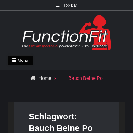
Skip
Top Bar
to
content
FunctionFit Blog
Fitness und Lifestyle Blog
Menu
Posts
Home
Bauch Beine Po
tagged
Schlagwort:
Bauch Beine Po