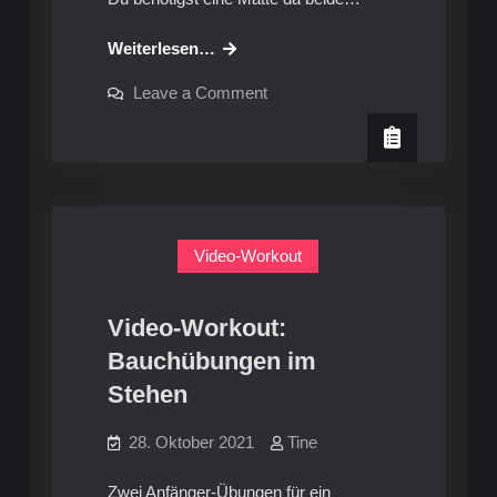
Video-
Weiterlesen…
Workout:
on
Leave a Comment
Bauchtraining
Video-
Workout:
im
Bauchtraining
Liegen
im
Liegen
Video-Workout
Video-Workout:
Bauchübungen im
Stehen
28. Oktober 2021
Tine
Zwei Anfänger-Übungen für ein