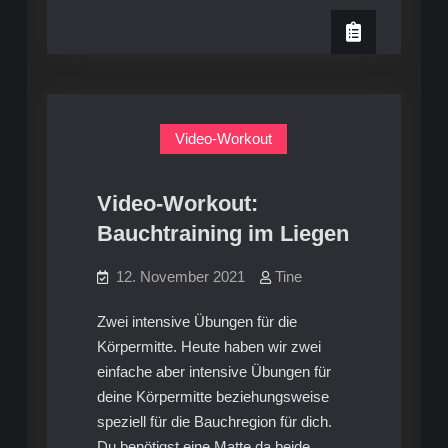
der
Training
mit
Vibrationsplatte
der
Vibrationsplatte
Video-Workout
Video-Workout:
Bauchtraining im Liegen
12. November 2021
Tine
Zwei intensive Übungen für die
Körpermitte. Heute haben wir zwei
einfache aber intensive Übungen für
deine Körpermitte beziehungsweise
speziell für die Bauchregion für dich.
Du benötigst eine Matte da beide…