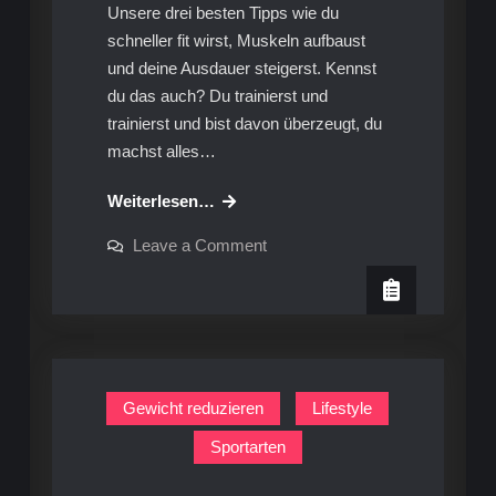
Unsere drei besten Tipps wie du
schneller fit wirst, Muskeln aufbaust
und deine Ausdauer steigerst. Kennst
du das auch? Du trainierst und
trainierst und bist davon überzeugt, du
machst alles…
Ratgeber:
Weiterlesen…
Schnellere
on
Leave a Comment
Trainingserfolge
Ratgeber:
Schnellere
Trainingserfolge
Gewicht reduzieren
Lifestyle
Sportarten