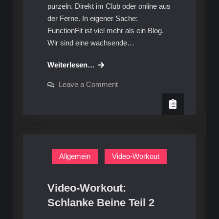
purzeln. Direkt im Club oder online aus
der Ferne. In eigener Sache:
FunctionFit ist viel mehr als ein Blog.
Wir sind eine wachsende…
Angebot:
Weiterlesen…
Die
on
Leave a Comment
Corona-
Angebot:
Die
Bauch-
Corona-
weg-
Bauch-
weg-
Aktion
Aktion
mit
mit
FunctionFit
FunctionFit
Allgemein
Video-Workout
Video-Workout:
Schlanke Beine Teil 2