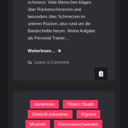
schmerzt. Viele Menschen klagen
über Rückenschmerzen und
besonders über Schmerzen im
unteren Rücken, also rund um die
Bandscheibe herum. Meine Aufgabe
als Personal Trainer…
Tina‘s
Weiterlesen…
Workout:
on
Leave a Comment
Übungsanleitung
Tina‘s
Workout:
für
Übungsanleitung
den
für
den
Rücken
Rücken
Abnehmen
Fitness Studio
Gewicht reduzieren
Migräne
Muskeln
Rückenbeschwerden