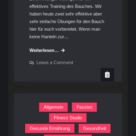
effektives Training des Bauches. Wir
haben heute zwei sehr effektive aber
sehr einfache Übungen für den Bauch
hier für euch vorbereitet. Wenn man
keine Hanteln zur…
Video-
Weiterlesen…
Workout:
on
Leave a Comment
Bauchübungen
Video-
Workout:
im
Bauchübungen
Stehen
im
Stehen
Allgemein
Faszien
Fitness Studio
Gesunde Ernährung
Gesundheit