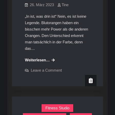
26. März 2023
Tine
„In ist, was drin ist“ Nein, es ist keine
Legende. Blutorangen haben ein
bisschen mehr Power als die anderen
Orangen. Den Unterschied erkennt
man tatsächlich in der Farbe, denn
das…
Blutorangen:
Weiterlesen…
rote
on
Leave a Comment
Anti-
Blutorangen:
rote
Aging-
Anti-
Extrapower
Aging-
Extrapower
Fitness Studio