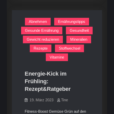
Schlank-
Booster
Booster
Abnehmen
Ernährungstipps
Gesunde Ernährung
Gesundheit
Gewicht reduzieren
Mineralien
Rezepte
Stoffwechsel
Vitamine
Energie-Kick im
Frühling:
Rezept&Ratgeber
19. März 2023
Tine
Fitness-Boost Gemüse Grün auf den