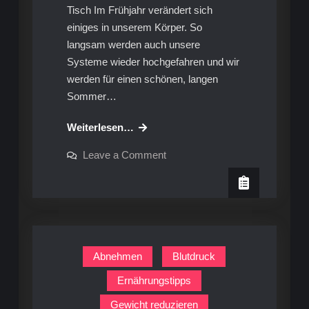
Tisch Im Frühjahr verändert sich
einiges in unserem Körper. So
langsam werden auch unsere
Systeme wieder hochgefahren und wir
werden für einen schönen, langen
Sommer…
Energie-
Weiterlesen…
Kick
on
Leave a Comment
im
Energie-
Kick
Frühling:
im
Rezept&Ratgeber
Frühling:
Rezept&Ratgeber
Abnehmen
Blutdruck
Ernährungstipps
Gewicht reduzieren