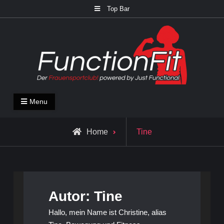
Skip
Top Bar
to
content
FunctionFit Blog
Fitness und Lifestyle Blog
Menu
View
Home
Tine
all
posts
by
Autor:
Tine
Hallo, mein Name ist Christine, alias