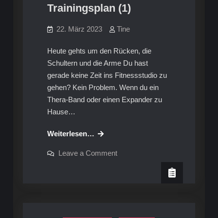
Trainingsplan (1)
22. März 2023
Tine
Heute gehts um den Rücken, die
Schultern und die Arme Du hast
gerade keine Zeit ins Fitnessstudio zu
gehen? Kein Problem. Wenn du ein
Thera-Band oder einen Expander zu
Hause…
Muskelaufbau
Weiterlesen…
und
on
Leave a Comment
Beweglichkeit:
Muskelaufbau
und
dein
Beweglichkeit:
Trainingsplan
dein
Trainingsplan
(1)
(1)