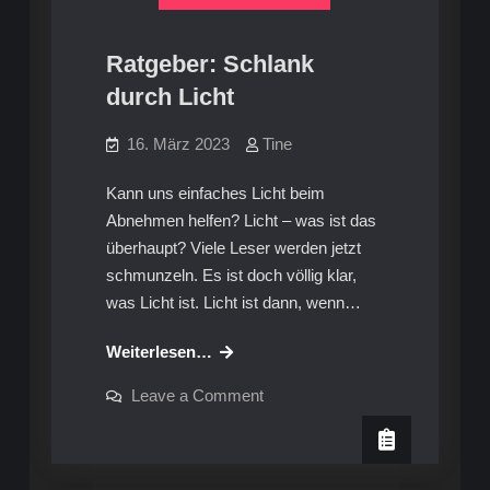
Ratgeber: Schlank
durch Licht
16. März 2023
Tine
Kann uns einfaches Licht beim
Abnehmen helfen? Licht – was ist das
überhaupt? Viele Leser werden jetzt
schmunzeln. Es ist doch völlig klar,
was Licht ist. Licht ist dann, wenn…
Ratgeber:
Weiterlesen…
Schlank
on
Leave a Comment
durch
Ratgeber:
Schlank
Licht
durch
Licht