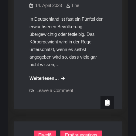
14. April 2023
Tine
In Deutschland ist fast ein Fünftel der
erwachsenen Bevölkerung
übergewichtig oder fettleibig. Das
Körpergewicht wird in der Regel
unterschätzt, wenn es selbst
angegeben wird so, dass viele gar
nicht wissen,…
Ratgeber:
Weiterlesen…
mit
on
Leave a Comment
einer
Ratgeber:
mit
besseren
einer
Einstellung
besseren
Einstellung
erfolgreich
erfolgreich
abnehmen
abnehmen
Eiweiß
Ernährungstipps