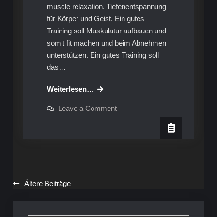
muscle relaxation. Tiefenentspannung
für Körper und Geist. Ein gutes
Training soll Muskulatur aufbauen und
somit fit machen und beim Abnehmen
unterstützen. Ein gutes Training soll
das…
PME
Weiterlesen…
–
on
Leave a Comment
Fitness
PME
–
für
Fitness
die
für
die
Seele
Seele
Beitragsnavigation
Ältere Beiträge