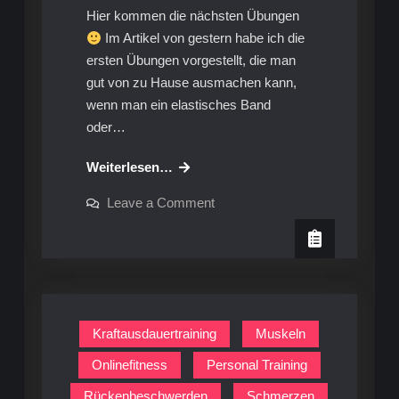
Hier kommen die nächsten Übungen
Im Artikel von gestern habe ich die
ersten Übungen vorgestellt, die man
gut von zu Hause ausmachen kann,
wenn man ein elastisches Band
oder…
Muskelaufbau
Weiterlesen…
und
on
Leave a Comment
Beweglichkeit:
Muskelaufbau
und
dein
Beweglichkeit:
Trainingsplan
dein
Trainingsplan
(2)
(2)
Kraftausdauertraining
Muskeln
Onlinefitness
Personal Training
Rückenbeschwerden
Schmerzen