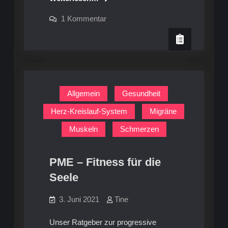
Die
zu
1 Kommentar
Anti-
Seminar:
Die
Stress-
Anti-
Diät
Stress-
Diät
Allgemein
Gesundheit
Herz-Kreislauf-System
Migräne
Muskeln
Schmerzen
PME – Fitness für die
Seele
3. Juni 2021
Tine
Unser Ratgeber zur progressive