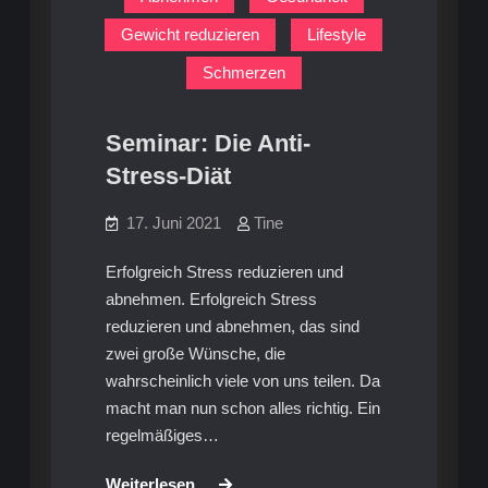
tägigen
Programm
Gewicht reduzieren
Lifestyle
Erfolgs-
Programm
Schmerzen
Seminar: Die Anti-
Stress-Diät
17. Juni 2021
Tine
Erfolgreich Stress reduzieren und
abnehmen. Erfolgreich Stress
reduzieren und abnehmen, das sind
zwei große Wünsche, die
wahrscheinlich viele von uns teilen. Da
macht man nun schon alles richtig. Ein
regelmäßiges…
Seminar:
Weiterlesen…