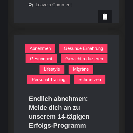
on
Leave a Comment
Mobilisierung
Video-
Workout:
des
Mobilisierung
Nackens
des
Nackens
Abnehmen
Gesunde Ernährung
Gesundheit
Gewicht reduzieren
Lifestyle
Migräne
Personal Training
Schmerzen
Endlich abnehmen:
Melde dich an zu
unserem 14-tägigen
Erfolgs-Programm