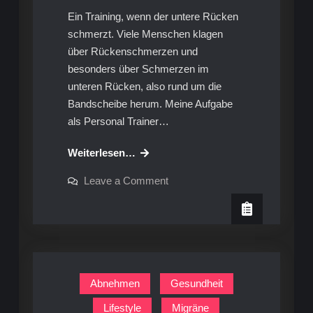
Ein Training, wenn der untere Rücken
schmerzt. Viele Menschen klagen
über Rückenschmerzen und
besonders über Schmerzen im
unteren Rücken, also rund um die
Bandscheibe herum. Meine Aufgabe
als Personal Trainer…
Tina‘s
Weiterlesen…
Workout:
on
Leave a Comment
Übungsanleitung
Tina‘s
Workout:
für
Übungsanleitung
den
für
den
Rücken
Rücken
Abnehmen
Gesundheit
Lifestyle
Migräne