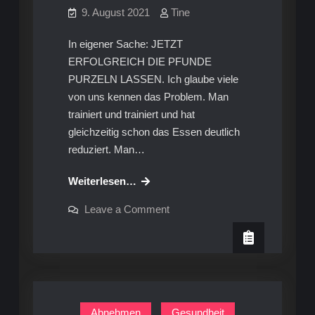
9. August 2021
Tine
In eigener Sache: JETZT
ERFOLGREICH DIE PFUNDE
PURZELN LASSEN. Ich glaube viele
von uns kennen das Problem. Man
trainiert und trainiert und hat
gleichzeitig schon das Essen deutlich
reduziert. Man…
Endlich
Weiterlesen…
abnehmen:
on
Leave a Comment
Melde
Endlich
abnehmen:
dich
Melde
an
dich
an
zu
zu
unserem
unserem
14-
14-
tägigen
Abnehmen
Gesundheit
Erfolgs-