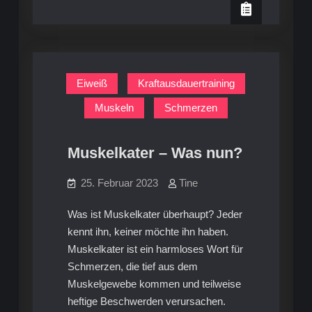
–
oder
Show
Wissenschaft?
oder
Wissenschaft?
Eiweiß
Kraftausdauertraining
Muskeln
Schmerzen
Muskelkater – Was nun?
25. Februar 2023
Tine
Was ist Muskelkater überhaupt? Jeder
kennt ihn, keiner möchte ihn haben.
Muskelkater ist ein harmloses Wort für
Schmerzen, die tief aus dem
Muskelgewebe kommen und teilweise
heftige Beschwerden verursachen.