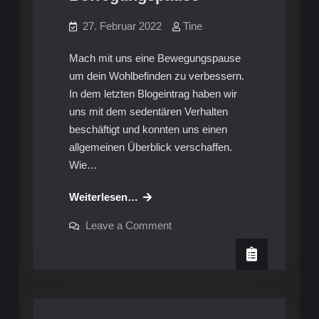
27. Februar 2022
Tine
Mach mit uns eine Bewegungspause
um dein Wohlbefinden zu verbessern.
In dem letzten Blogeintrag haben wir
uns mit dem sedentären Verhalten
beschäftigt und konnten uns einen
allgemeinen Überblick verschaffen.
Wie…
Sedentäres
Weiterlesen…
Verhalten
on
Leave a Comment
(2)
Sedentäres
Verhalten
Bewegungspause
(2)
Bewegungspause