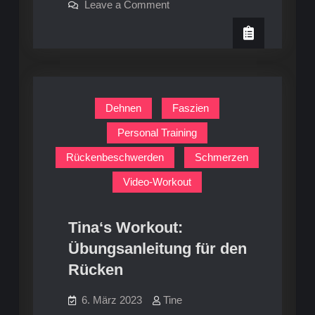
on
Leave a Comment
Beweglichkeit:
Muskelaufbau
und
dein
Beweglichkeit:
Trainingsplan
dein
Trainingsplan
(1)
(1)
Dehnen
Faszien
Personal Training
Rückenbeschwerden
Schmerzen
Video-Workout
Tina‘s Workout:
Übungsanleitung für den
Rücken
6. März 2023
Tine