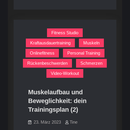
Fitness Studio
Kraftausdauertraining
Muskeln
Onlinefitness
Personal Training
Rückenbeschwerden
Schmerzen
Video-Workout
Muskelaufbau und
Beweglichkeit: dein
Trainingsplan (2)
23. März 2023
Tine