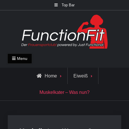
Skip
Top Bar
to
content
FunctionFit Blog
Fitness und Lifestyle Blog
Menu
Home
Eiweiß
Muskelkater – Was nun?