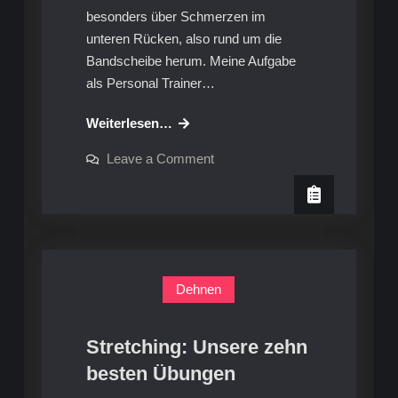
besonders über Schmerzen im
unteren Rücken, also rund um die
Bandscheibe herum. Meine Aufgabe
als Personal Trainer…
Tina‘s
Weiterlesen…
Workout:
on
Leave a Comment
Übungsanleitung
Tina‘s
Workout:
für
Übungsanleitung
den
für
den
Rücken
Rücken
Dehnen
Stretching: Unsere zehn
besten Übungen