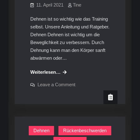
11. April 2021
Tine
Dehnen ist so wichtig wie das Training
selbst. Unsere Anleitung und Ratgeber.
Dehnen Dehnen ist wichtig um die
Beweglichkeit zu verbessern. Durch
Dehnung kann man den Körper sanft
abwärmen oder…
Stretching:
Weiterlesen…
Unsere
on
Leave a Comment
zehn
Stretching:
Unsere
besten
zehn
Übungen
besten
Übungen
Dehnen
Rückenbeschwerden