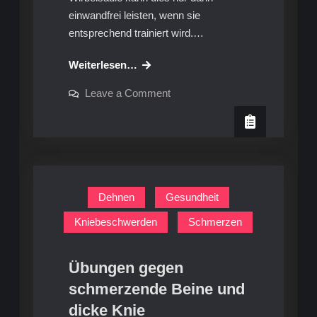
einwandfrei leisten, wenn sie
entsprechend trainiert wird.…
7
Weiterlesen…
Übungen:
on
Leave a Comment
Training
7
Übungen:
für
Training
die
für
die
Wirbelsäule
Wirbelsäule
Dehnen
Gesundheit
Kniebeschwerden
Schmerzen
Übungen gegen
schmerzende Beine und
dicke Knie