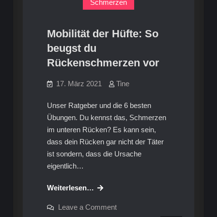
Schmerzen
Mobilität der Hüfte: So
beugst du
Rückenschmerzen vor
17. März 2021
Tine
Unser Ratgeber und die 6 besten
Übungen. Du kennst das, Schmerzen
im unteren Rücken? Es kann sein,
dass dein Rücken gar nicht der Täter
ist sondern, dass die Ursache
eigentlich…
Mobilität
Weiterlesen…
der
on
Leave a Comment
Hüfte:
Mobilität