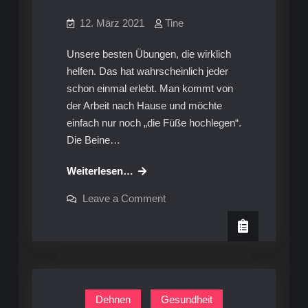
12. März 2021
Tine
Unsere besten Übungen, die wirklich
helfen. Das hat wahrscheinlich jeder
schon einmal erlebt. Man kommt von
der Arbeit nach Hause und möchte
einfach nur noch „die Füße hochlegen“.
Die Beine…
Übungen
Weiterlesen…
gegen
on
Leave a Comment
schmerzende
Übungen
gegen
Beine
schmerzende
und
Beine
und
dicke
dicke
Knie
Knie
Dehnen
Gesundheit