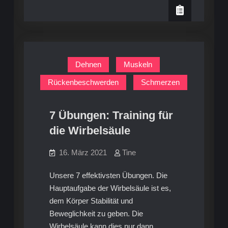
der
So
Hüfte:
beugst
So
beugst
du
du
Rückenschmerzen
Rückenschmerzen
vor
vor
Dehnen
Muskeln
Rückenbeschwerden
Schmerzen
7 Übungen: Training für
die Wirbelsäule
16. März 2021
Tine
Unsere 7 effektivsten Übungen. Die
Hauptaufgabe der Wirbelsäule ist es,
dem Körper Stabilität und
Beweglichkeit zu geben. Die
Wirbelsäule kann dies nur dann