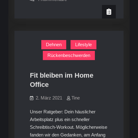
5
Kopfschmerzen
beheben:
Tipps
5
und
Tipps
und
Übungen
Übungen
Dehnen
Lifestyle
Rückenbeschwerden
Fit bleiben im Home
Office
2. März 2021
Tine
Unser Ratgeber: Dein häuslicher
Arbeitsplatz plus ein schneller
Schreibtisch-Workout. Möglicherweise
fanden wir den Gedanken, am Anfang