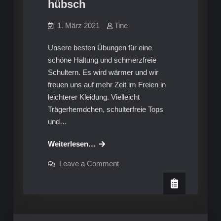
hübsch
1. März 2021
Tine
Unsere besten Übungen für eine
schöne Haltung und schmerzfreie
Schultern. Es wird wärmer und wir
freuen uns auf mehr Zeit im Freien in
leichterer Kleidung. Vielleicht
Trägerhemdchen, schulterfreie Tops
und…
Schultern
Weiterlesen…
und
on
Leave a Comment
Nacken:
Schultern
und
So
Nacken:
dehnst
So
dehnst
Du
Du
Dich
Dich