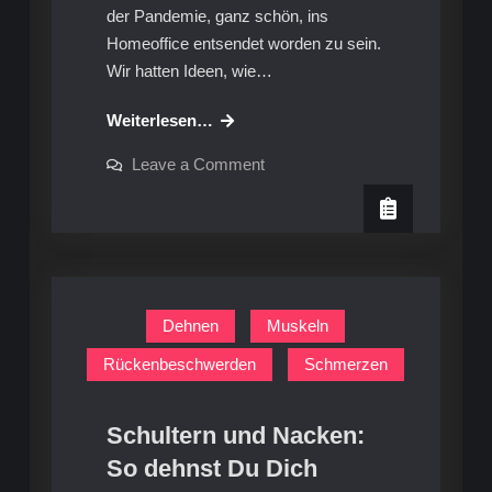
der Pandemie, ganz schön, ins
Homeoffice entsendet worden zu sein.
Wir hatten Ideen, wie…
Fit
Weiterlesen…
bleiben
on
Leave a Comment
im
Fit
bleiben
Home
im
Office
Home
Office
Dehnen
Muskeln
Rückenbeschwerden
Schmerzen
Schultern und Nacken:
So dehnst Du Dich