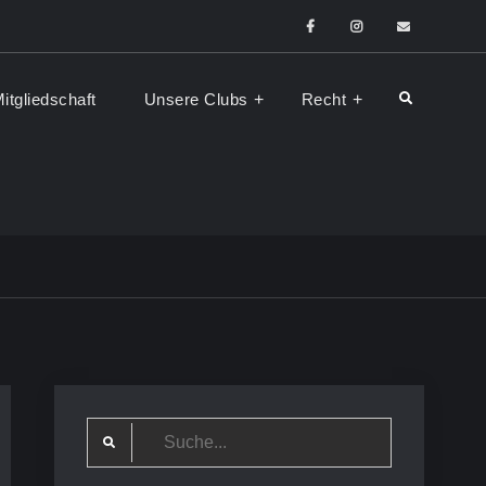
Facebook
Instagram
E-
Mail
itgliedschaft
Unsere Clubs
Recht
Search
Search
for: