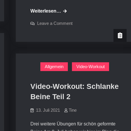
Video-
Weiterlesen…
Workout:
on
Leave a Comment
Schulter-
Video-
Workout:
Übungen
Schulter-
Übungen
mit
mit
dem
dem
Theraband
Theraband
Allgemein
Video-Workout
Video-Workout: Schlanke
Beine Teil 2
13. Juli 2021
Tine
Drei weitere Übungen für schön geformte