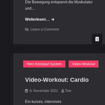
Die Bewegung entspannt die Muskulatur
und…
Video-
Weiterlesen…
Workout:
on
Leave a Comment
Mobilisierung
Video-
Workout:
des
Mobilisierung
des
Nackens
Nackens
Herz-Kreislauf-System
Video-Workout
Video-Workout: Cardio
8. November 2021
Tine
Ein kurzes, intensives