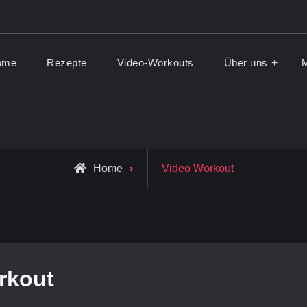
ome
Rezepte
Video-Workouts
Über uns
M
ionFit Blog
d Lifestyle Blog
Posts
Home
Video Workout
tagged
rkout