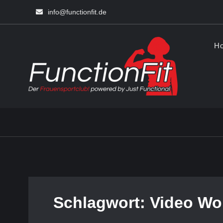
Skip
info@functionfit.de
to
content
H
Funct
Fitness un
Schlagwort:
Video Wo