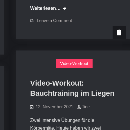
Video-
Weiterlesen…
Workout:
on
Leave a Comment
Entspannte
Video-
Workout:
Schultern
Entspannte
Schultern
Video-Workout
Video-Workout:
Bauchtraining im Liegen
12. November 2021
Tine
Zwei intensive Übungen für die
Körpermitte. Heute haben wir zwei