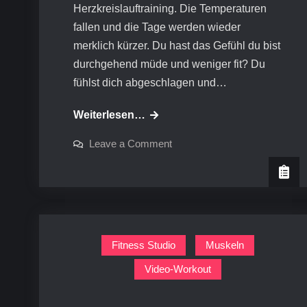
Herzkreislauftraining. Die Temperaturen
fallen und die Tage werden wieder
merklich kürzer. Du hast das Gefühl du bist
durchgehend müde und weniger fit? Du
fühlst dich abgeschlagen und…
Video-
Weiterlesen…
Workout:
on
Leave a Comment
Cardio
Video-
Workout:
Cardio
Fitness Studio
Muskeln
Video-Workout