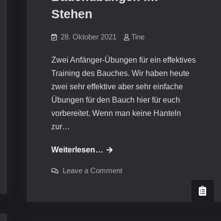
Stehen
28. Oktober 2021
Tine
Zwei Anfänger-Übungen für ein effektives
Training des Bauches. Wir haben heute
zwei sehr effektive aber sehr einfache
Übungen für den Bauch hier für euch
vorbereitet. Wenn man keine Hanteln
zur…
Video-
Weiterlesen…
Workout:
on
Leave a Comment
Bauchübungen
Video-
Workout:
im
Bauchübungen
im
Stehen
Stehen