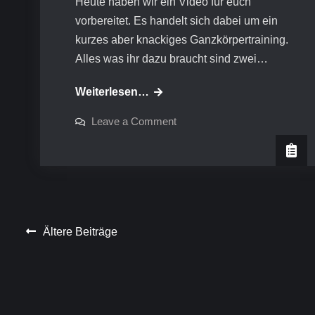
Heute haben wir ein Video für euch
vorbereitet. Es handelt sich dabei um ein
kurzes aber knackiges Ganzkörpertraining.
Alles was ihr dazu braucht sind zwei…
Video-
Weiterlesen…
Training:
on
Leave a Comment
Ganzkörper
Video-
Training:
Ganzkörper
Beitragsnavigation
Ältere Beiträge