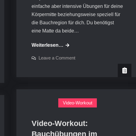
einfache aber intensive Übungen für deine
Körpermitte beziehungsweise speziell für
die Bauchregion für dich. Du benötigst
eine Matte da beide…
Video-
Weiterlesen…
Workout:
on
Leave a Comment
Bauchtraining
Video-
Workout:
im
Bauchtraining
im
Liegen
Liegen
Video-Workout
Video-Workout:
Bauchübungen im