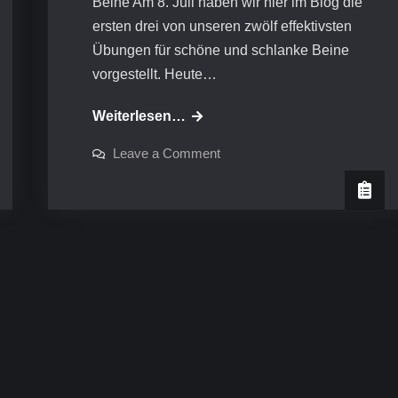
Beine Am 8. Juli haben wir hier im Blog die
ersten drei von unseren zwölf effektivsten
Übungen für schöne und schlanke Beine
vorgestellt. Heute…
Video-
Weiterlesen…
Workout:
on
Leave a Comment
Schlanke
Video-
Workout:
Beine
Schlanke
Beine
Teil
Teil
2
2