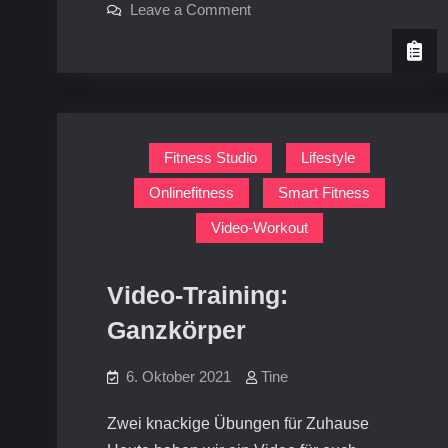
on
Leave a Comment
Cardio
Video-
Workout:
für
Cardio
für
Einsteiger
Einsteiger
Fitness Studio
Lifestyle
Onlinefitness
Smart Fitness
Video-Workout
Video-Training:
Ganzkörper
6. Oktober 2021
Tine
Zwei knackige Übungen für Zuhause