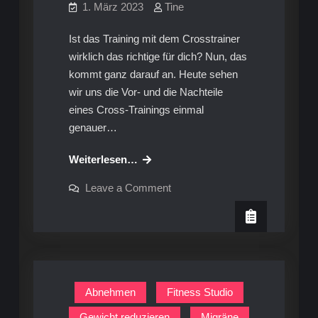
1. März 2023
Tine
Ist das Training mit dem Crosstrainer
wirklich das richtige für dich? Nun, das
kommt ganz darauf an. Heute sehen
wir uns die Vor- und die Nachteile
eines Cross-Trainings einmal
genauer…
Crosstrainer:
Weiterlesen…
Vor-
on
Leave a Comment
und
Crosstrainer:
Vor-
Nachteile
und
Nachteile
Abnehmen
Fitness Studio
Gewicht reduzieren
Migräne