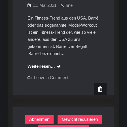
11. Mai 2021
Tine
Ein Fitness-Trend aus den USA. Barré
oder das sogenannte ‘Model-Workout’
ist ein Fitness-Trend der, wie so viele
andere, aus den USA zu uns
gekommen ist. Barré Der Begriff
‘Barré’ bezeichnet…
Barré:
Weiterlesen…
Training
on
Leave a Comment
der
Barré:
Training
Stars
der
Stars
Abnehmen
Gewicht reduzieren