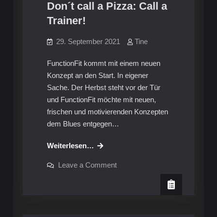
Don´t call a Pizza: Call a
Trainer!
29. September 2021
Tine
FunctionFit kommt mit einem neuen
Konzept an den Start. In eigener
Sache. Der Herbst steht vor der Tür
und FunctionFit möchte mit neuen,
frischen und motivierenden Konzepten
dem Blues entgegen…
Don
Weiterlesen…
´t
on
Leave a Comment
call
Don
´t
a
call
Pizza:
a
Pizza:
Call
Call
a