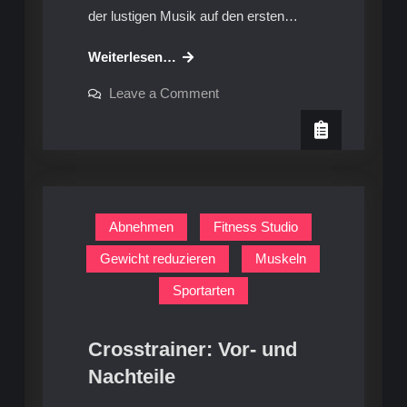
der lustigen Musik auf den ersten…
Linedance:
Weiterlesen…
Training
on
Leave a Comment
oder
Linedance:
Training
‚nur
oder
Spaß‘
‚nur
Spaß‘
?
?
Abnehmen
Fitness Studio
Gewicht reduzieren
Muskeln
Sportarten
Crosstrainer: Vor- und
Nachteile