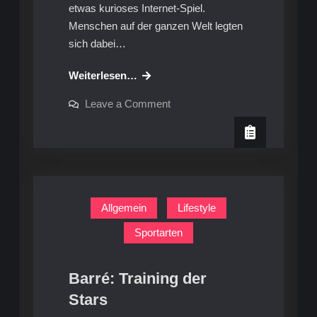
etwas kurioses Internet-Spiel.
Menschen auf der ganzen Welt legten
sich dabei…
Planking:
Weiterlesen…
So
on
Leave a Comment
geht
Planking:
So
es
geht
richtig
es
richtig
–
–
Ratgeber
Ratgeber
Allgemein
Lifestyle
Sportarten
Barré: Training der
Stars