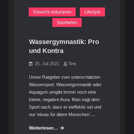
a
Trainer!
Trainer!
Gewicht reduzieren
Lifestyle
Sportarten
Wassergymnastik: Pro
und Kontra
25. Juli 2021
Tine
Unser Ratgeber zum unterschätzten
Wassersport. Wassergymnastik oder
Aquagym umgibt immer noch eine
kleine, negative Aura. Man sagt dem
Sport nach, dass er ineffektiv sei und
nur ‘etwas für ältere Menschen’.…
Wassergymnastik:
Weiterlesen…