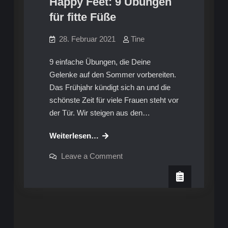
Happy Feet: 9 Übungen
für fitte Füße
28. Februar 2021
Tine
9 einfache Übungen, die Deine
Gelenke auf den Sommer vorbereiten.
Das Frühjahr kündigt sich an und die
schönste Zeit für viele Frauen steht vor
der Tür. Wir steigen aus den…
Happy
Weiterlesen…
Feet:
on
Leave a Comment
9
Happy
Feet:
Übungen
9
für
Übungen
für
fitte
fitte
Füße
Füße