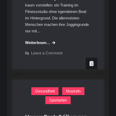
kaum vorstellen: ein Training im
Fitnessstudio ohne irgendeinen Beat
im Hintergrund. Die allermeisten
Menschen machen ihre Joggingrunde
nur mit…
Fitness-
Weiterlesen…
Booster:
on
Leave a Comment
Die
Fitness-
Booster:
Effekte
Die
von
Effekte
von
Musik
Musik
Gesundheit
Muskeln
Sportarten