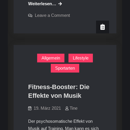
Wer
Weiterlesen…
die
on
Leave a Comment
Wahl
Wer
die
hat:
Wahl
Ratgeber
hat:
Ratgeber
damit
damit
Training
Training
nicht
nicht
zur
Allgemein
Lifestyle
Qual
zur
wird
Sportarten
Qual
wird
Fitness-Booster: Die
Effekte von Musik
19. März 2021
Tine
Der psychosomatische Effekt von
Musik auf Training. Man kann es sich