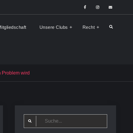
Facebook
Instagram
E-
Mail
itgliedschaft
Unsere Clubs
Recht
Search
m Problem wird
Search
for: