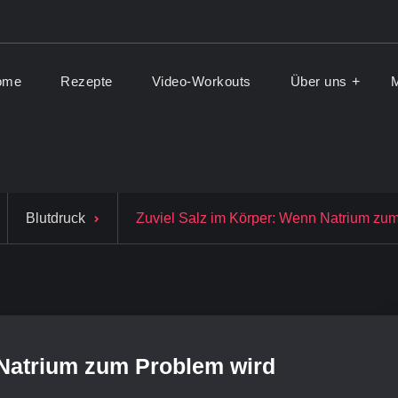
ome
Rezepte
Video-Workouts
Über uns
M
ionFit Blog
d Lifestyle Blog
Blutdruck
Zuviel Salz im Körper: Wenn Natrium zu
 Natrium zum Problem wird