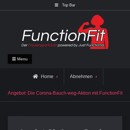
Skip
Top Bar
to
content
FunctionFit Blog
Fitness und Lifestyle Blog
Menu
Home
Abnehmen
Angebot: Die Corona-Bauch-weg-Aktion mit FunctionFit