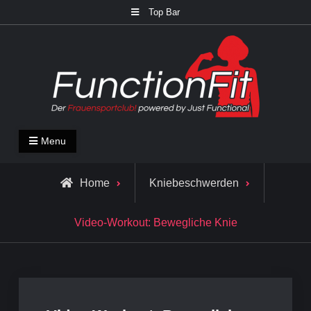
Skip
Top Bar
to
content
FunctionFit Blog
Fitness und Lifestyle Blog
Menu
Home
Kniebeschwerden
Video-Workout: Bewegliche Knie