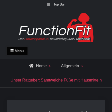
Skip
Top Bar
to
content
FunctionFit Blog
Fitness und Lifestyle Blog
Menu
Home
Allgemein
Unser Ratgeber: Samtweiche Füße mit Hausmitteln