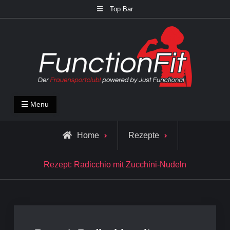
Skip
Top Bar
to
content
FunctionFit Blog
Fitness und Lifestyle Blog
Menu
Home
Rezepte
Rezept: Radicchio mit Zucchini-Nudeln