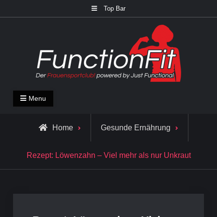
Skip
Top Bar
to
content
FunctionFit Blog
Fitness und Lifestyle Blog
Menu
Home
Gesunde Ernährung
Rezept: Löwenzahn – Viel mehr als nur Unkraut