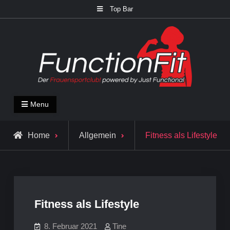
Skip
Top Bar
to
content
FunctionFit Blog
Fitness und Lifestyle Blog
Menu
Home
Allgemein
Fitness als Lifestyle
Fitness als Lifestyle
8. Februar 2021
Tine