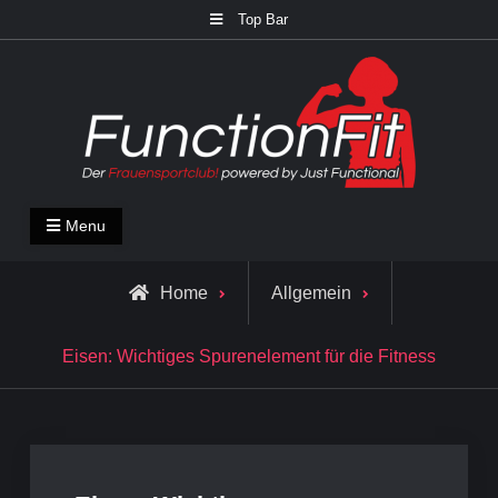
Skip
Top Bar
to
content
FunctionFit Blog
Fitness und Lifestyle Blog
Menu
Home
Allgemein
Eisen: Wichtiges Spurenelement für die Fitness