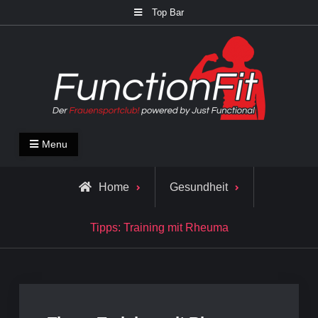
Skip
Top Bar
to
content
FunctionFit Blog
Fitness und Lifestyle Blog
Menu
Home
Gesundheit
Tipps: Training mit Rheuma