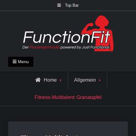
Skip
Top Bar
to
content
FunctionFit Blog
Fitness und Lifestyle Blog
Menu
Home
Allgemein
Fitness-Multitalent: Granatapfel