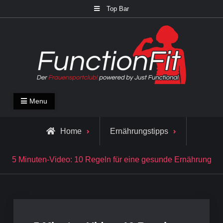
Skip
Top Bar
to
content
FunctionFit Blog
Fitness und Lifestyle Blog
Menu
Home
Ernährungstipps
5 Minuten-Video: 10 Regeln für eine gesunde Ernährung