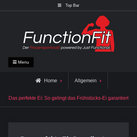
Skip
Top Bar
to
content
FunctionFit Blog
Fitness und Lifestyle Blog
Menu
Home
Allgemein
Das perfekte Ei: So gelingt das Frühstücks-Ei garantiert