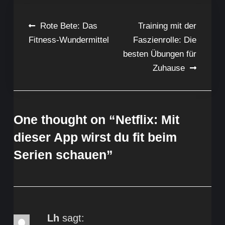
Beitragsnavigation
Rote Bete: Das
Training mit der
Fitness-Wundermittel
Faszienrolle: Die
besten Übungen für
Zuhause
One thought on “
Netflix: Mit
dieser App wirst du fit beim
Serien schauen
”
Lh
sagt: