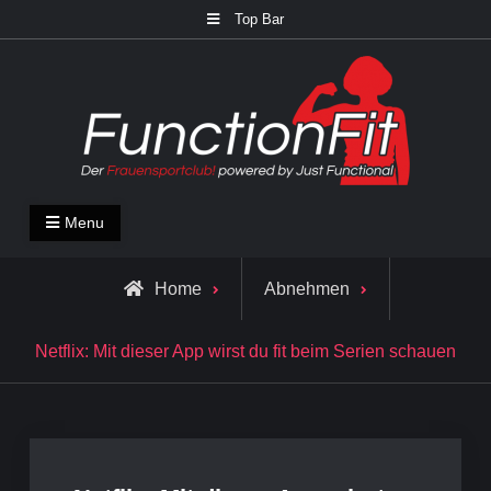
Skip
Top Bar
to
content
FunctionFit Blog
Fitness und Lifestyle Blog
Menu
Home
Abnehmen
Netflix: Mit dieser App wirst du fit beim Serien schauen